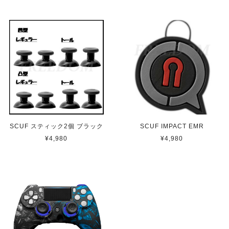
最高です
【CDL】 SCUF REFLEX FPS スカフ リフレックス エフピーエス
即日発送
2022/11/16
便利ですね ありがとうございました
【Black】 SCUF REFLEX FPS スカフ リフレックス エフピーエス
SCUF スティック2個 ブラック
SCUF IMPACT EMR
取り寄せ（3-4週間）
2022/11/13
¥4,980
¥4,980
ps5 カスタムコントローラーの中で最上位である本商品は
輸入品となり高額な商品です。 他のショップ等も色々調
べましたが、ここのショップが最も安価でした。また、問
い合わせからのご返信、商品の発送もスピーディーで非常
に嬉しく思っています。 不具合の際は修理も受け付けて
くれると言う事で、今後も安心して使用出来ます。 かな
り良心的なショップだと思います。