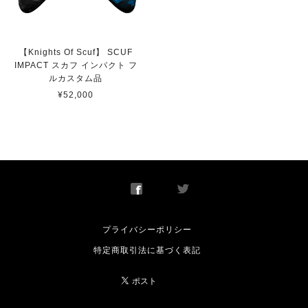
SCUF INSTINCT 凹型ショートスティック
【Knights Of Scuf】 SCUF
即日発送
IMPACT スカフ インパクト フ
2022/05/24
ルカスタム品
¥52,000
【 Toronto Ultra 】 Scuf Prestige スカフ プレステージ
取り寄せ
2021/08/06
プライバシーポリシー
特定商取引法に基づく表記