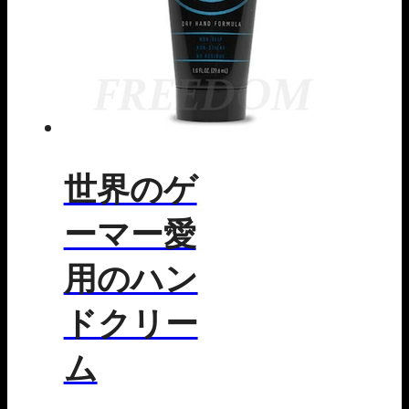
世界のゲ
ーマー愛
用のハン
ドクリー
ム