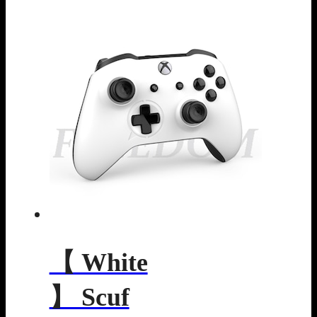
【 White
】 Scuf