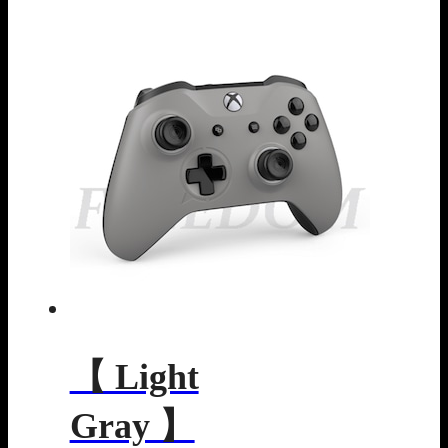
【 Light
Gray 】