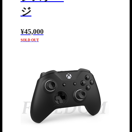
ジ
¥45,000
SOLD OUT