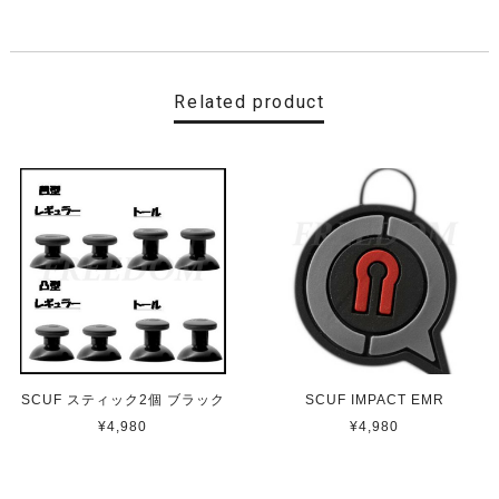
【Cherry Blossom】 SCUF REFLEX FPS スカフ リフレックス エフピーエス
取り寄せ（3-4週間）
2022/11/19
Related product
最高です
【CDL】 SCUF REFLEX FPS スカフ リフレックス エフピーエス
即日発送
2022/11/16
便利ですね ありがとうございました
【Black】 SCUF REFLEX FPS スカフ リフレックス エフピーエス
SCUF スティック2個 ブラック
SCUF IMPACT EMR
取り寄せ（3-4週間）
2022/11/13
¥4,980
¥4,980
ps5 カスタムコントローラーの中で最上位である本商品は
輸入品となり高額な商品です。 他のショップ等も色々調