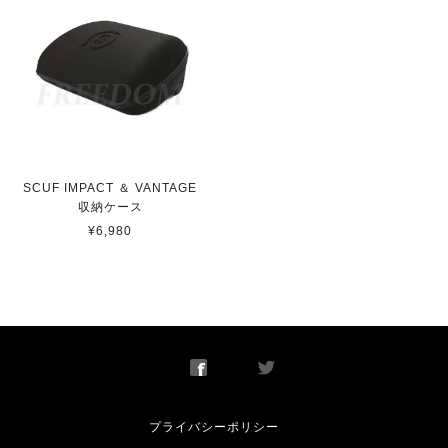
べましたが、ここのショップが最も安価でした。また、問
い合わせからのご返信、商品の発送もスピーディーで非常
に嬉しく思っています。 不具合の際は修理も受け付けて
くれると言う事で、今後も安心して使用出来ます。 かな
り良心的なショップだと思います。
SCUF INSTINCT 凹型ショートスティック
SCUF IMPACT ＆ VANTAGE
即日発送
収納ケース
2022/05/24
¥6,980
【 Toronto Ultra 】 Scuf Prestige スカフ プレステージ
取り寄せ
2021/08/06
プライバシーポリシー