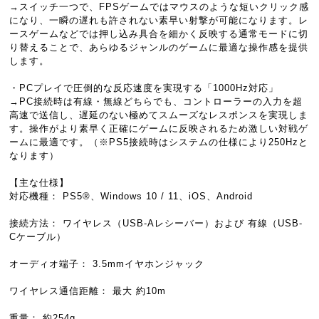
→スイッチ一つで、FPSゲームではマウスのような短いクリック感
になり、一瞬の遅れも許されない素早い射撃が可能になります。レ
ースゲームなどでは押し込み具合を細かく反映する通常モードに切
り替えることで、あらゆるジャンルのゲームに最適な操作感を提供
します。
・PCプレイで圧倒的な反応速度を実現する「1000Hz対応」
→PC接続時は有線・無線どちらでも、コントローラーの入力を超
高速で送信し、遅延のない極めてスムーズなレスポンスを実現しま
す。操作がより素早く正確にゲームに反映されるため激しい対戦ゲ
ームに最適です。（※PS5接続時はシステムの仕様により250Hzと
なります）
【主な仕様】
対応機種： PS5®、Windows 10 / 11、iOS、Android
接続方法： ワイヤレス（USB-Aレシーバー）および 有線（USB-
Cケーブル）
オーディオ端子： 3.5mmイヤホンジャック
ワイヤレス通信距離： 最大 約10m
重量： 約254g