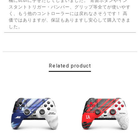
機にscufに手をだしてしまいました。 背面ボタンやイン
スタントトリガー・バンパー、グリップ等全てが使いやす
く、もう他のコントローラーには戻れなさそうです！ 高
価ではありますが、保証もありますし安心して購入できま
した。
【Cherry Blossom】 SCUF REFLEX FPS スカフ リフレックス エフピーエス
取り寄せ（3-4週間）
2022/11/19
Related product
最高です
【CDL】 SCUF REFLEX FPS スカフ リフレックス エフピーエス
即日発送
2022/11/16
便利ですね ありがとうございました