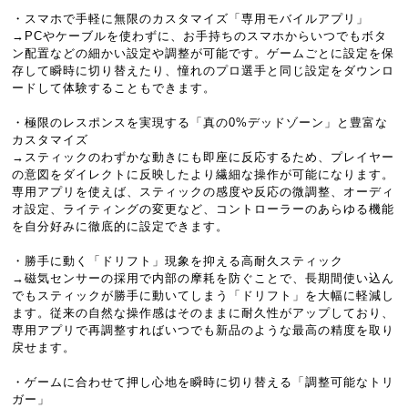
・スマホで手軽に無限のカスタマイズ「専用モバイルアプリ」
→PCやケーブルを使わずに、お手持ちのスマホからいつでもボタ
ン配置などの細かい設定や調整が可能です。ゲームごとに設定を保
存して瞬時に切り替えたり、憧れのプロ選手と同じ設定をダウンロ
ードして体験することもできます。
・極限のレスポンスを実現する「真の0%デッドゾーン」と豊富な
カスタマイズ
→スティックのわずかな動きにも即座に反応するため、プレイヤー
の意図をダイレクトに反映したより繊細な操作が可能になります。
専用アプリを使えば、スティックの感度や反応の微調整、オーディ
オ設定、ライティングの変更など、コントローラーのあらゆる機能
を自分好みに徹底的に設定できます。
・勝手に動く「ドリフト」現象を抑える高耐久スティック
→磁気センサーの採用で内部の摩耗を防ぐことで、長期間使い込ん
でもスティックが勝手に動いてしまう「ドリフト」を大幅に軽減し
ます。従来の自然な操作感はそのままに耐久性がアップしており、
専用アプリで再調整すればいつでも新品のような最高の精度を取り
戻せます。
・ゲームに合わせて押し心地を瞬時に切り替える「調整可能なトリ
ガー」