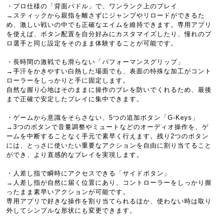
・プロ仕様の「背面パドル」で、ワンランク上のプレイ
→スティックから親指を離さずにジャンプやリロードができるた
め、激しい戦いの中でも正確なエイムを維持できます。専用アプリ
を使えば、ボタン配置を自分好みにカスタマイズしたり、憧れのプ
ロ選手と同じ設定をそのまま体験することが可能です。
・長時間の激戦でも滑らない「パフォーマンスグリップ」
→手汗をかきやすい白熱した場面でも、表面の特殊な加工がコント
ローラーをしっかりと手に固定します。
自然な握り心地はそのままに操作のブレを防いでくれるため、最後
まで正確で安定したプレイに集中できます。
・ゲームから意識をそらさない、5つの追加ボタン「G-Keys」
→3つのボタンで音量調整やミュートなどのオーディオ操作を、ゲ
ームを中断することなく手元で素早く行えます。残り2つのボタン
には、とっさに使いたい重要なアクションを自由に割り当てること
ができ、より直感的なプレイを実現します。
・人差し指で瞬時にアクセスできる「サイドボタン」
→人差し指が自然に届く位置にあり、コントローラーをしっかり握
ったまま素早いアクションが可能です。
専用アプリで好きな操作を割り当てられるほか、使わない時は取り
外してシンプルな形状にも変更できます。