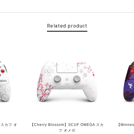
Related product
LEX FPS スカフ リフレックス エフピーエス
EFLEX FPS スカフ リフレックス エフピーエス
で最上位である本商品は輸入品となり高額な商品です。 他のショッ
せからのご返信、商品の発送もスピーディーで非常に嬉しく思って
て使用出来ます。 かなり良心的なショップだと思います。
A スカフ オ
【Cherry Blossom】SCUF OMEGA スカ
【Minne
フ オメガ