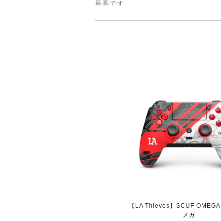
最高です
【CDL】 SCUF REF
即日発送
2022/11/16
便利ですね ありがとうございました
【Black】 SCUF R
取り寄せ（3-4週間）
2022/11/13
ps5 カスタムコントローラーの中
プが最も安価でした。また、問い合わ
けてくれると言う事で、今後も安心し
【LA Thieves】SCUF OMEG
メガ