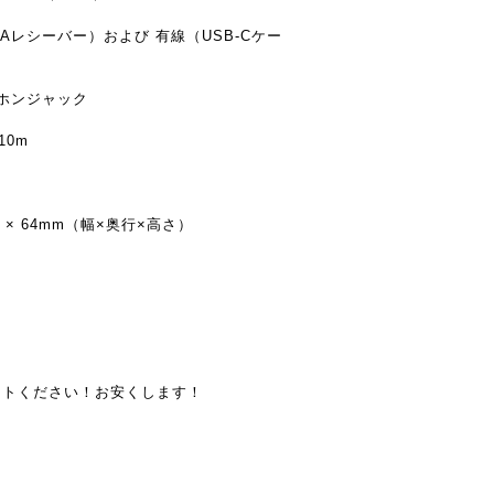
-Aレシーバー）および 有線（USB-Cケー
ヤホンジャック
10m
mm × 64mm（幅×奥行×高さ）
）
ントください！お安くします！