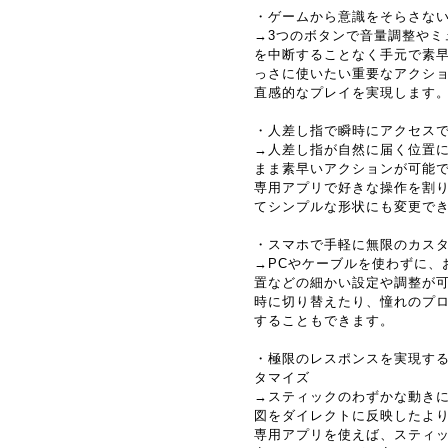
・ゲームから意識をそらさない、
→3つのボタンで音量調整やミ
を中断することなく手元で素早
っさに使いたい重要なアクシ
直感的なプレイを実現します
・人差し指で瞬時にアクセス
→人差し指が自然に届く位置
まま素早いアクションが可能
専用アプリで好きな操作を割
てシンプルな形状にも変更で
・スマホで手軽に無限のカス
→PCやケーブルを使わずに、
置などの細かい設定や調整が
時に切り替えたり、憧れのプ
することもできます。
・極限のレスポンスを実現する
タマイズ
→スティックのわずかな動き
図をダイレクトに反映したよ
専用アプリを使えば、スティ