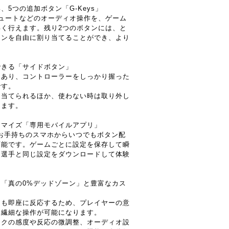
5つの追加ボタン「G-Keys」
ュートなどのオーディオ操作を、ゲーム
く行えます。残り2つのボタンには、と
ョンを自由に割り当てることができ、より
。
できる「サイドボタン」
にあり、コントローラーをしっかり握った
です。
り当てられるほか、使わない時は取り外し
きます。
タマイズ「専用モバイルアプリ」
お手持ちのスマホからいつでもボタン配
可能です。ゲームごとに設定を保存して瞬
ロ選手と同じ設定をダウンロードして体験
「真の0%デッドゾーン」と豊富なカス
にも即座に反応するため、プレイヤーの意
り繊細な操作が可能になります。
ックの感度や反応の微調整、オーディオ設