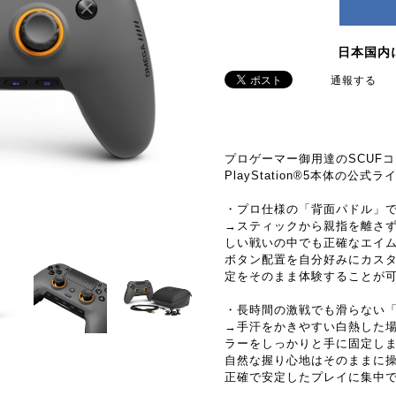
日本国内
通報する
プロゲーマー御用達のSCUF
PlayStation®5本体の公
・プロ仕様の「背面パドル」
→スティックから親指を離さ
しい戦いの中でも正確なエイ
ボタン配置を自分好みにカス
定をそのまま体験することが
・長時間の激戦でも滑らない
→手汗をかきやすい白熱した
ラーをしっかりと手に固定し
自然な握り心地はそのままに
正確で安定したプレイに集中