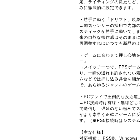
定、ライティングの変更など
みに徹底的に設定できます。
・勝手に動く「ドリフト」現
→磁気センサーの採用で内部
スティックが勝手に動いてし
来の自然な操作感はそのまま
再調整すればいつでも新品の
・ゲームに合わせて押し心地
ー」
→スイッチ一つで、FPSゲー
り、一瞬の遅れも許されない
ムなどでは押し込み具合を細
で、あらゆるジャンルのゲー
・PCプレイで圧倒的な反応速度
→PC接続時は有線・無線どち
で送信し、遅延のない極めて
がより素早く正確にゲームに
す。（※PS5接続時はシステム
【主な仕様】
対応機種： PS5®、Windows 10