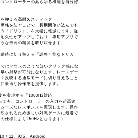
、コントローラーのあらゆる機能を自分好
象を抑える高耐久スティック
の摩耗を防ぐことで、長期間使い込んでも
まう「ドリフト」を大幅に軽減します。従
に耐久性がアップしており、専用アプリで
ような最高の精度を取り戻せます。
を瞬時に切り替える「調整可能なトリガ
ムではマウスのような短いクリック感にな
素早い射撃が可能になります。レースゲー
かく反映する通常モードに切り替えること
ムに最適な操作感を提供します。
を実現する「1000Hz対応」
らでも、コントローラーの入力を超高速
スムーズなレスポンスを実現します。操作
反映されるため激しい対戦ゲームに最適で
の仕様により250Hzとなります）
 / 11、iOS、Android