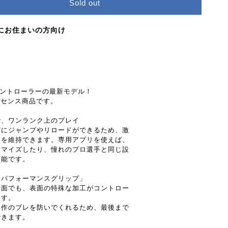
Sold out
にお住まいの方向け
コントローラーの最新モデル！
式ライセンス商品です。
で、ワンランク上のプレイ
ずにジャンプやリロードができるため、激
ムを維持できます。専用アプリを使えば、
タマイズしたり、憧れのプロ選手と同じ設
可能です。
「パフォーマンスグリップ」
場面でも、表面の特殊な加工がコントロー
ます。
操作のブレを防いでくれるため、最後まで
できます。