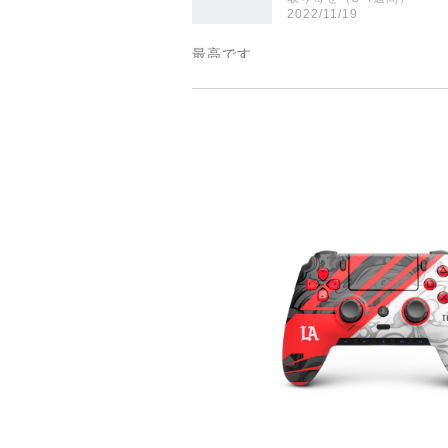
2022/11/19
最高です
【CDL】 SCUF REF
即日発送
2022/11/16
便利ですね ありがとうございました
【Black】 SCUF R
取り寄せ（3-4週間）
2022/11/13
ps5 カスタムコントローラーの中
プが最も安価でした。また、問い合わ
けてくれると言う事で、今後も安心し