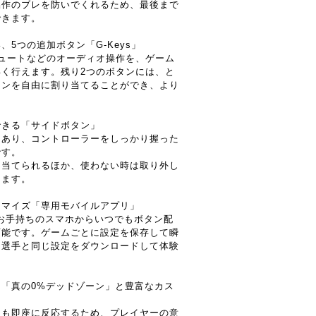
操作のブレを防いでくれるため、最後まで
できます。
5つの追加ボタン「G-Keys」
ュートなどのオーディオ操作を、ゲーム
く行えます。残り2つのボタンには、と
ョンを自由に割り当てることができ、より
。
できる「サイドボタン」
にあり、コントローラーをしっかり握った
です。
り当てられるほか、使わない時は取り外し
きます。
タマイズ「専用モバイルアプリ」
お手持ちのスマホからいつでもボタン配
可能です。ゲームごとに設定を保存して瞬
ロ選手と同じ設定をダウンロードして体験
「真の0%デッドゾーン」と豊富なカス
にも即座に反応するため、プレイヤーの意