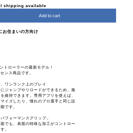
l shipping available
Add to cart
にお住まいの方向け
コントローラーの最新モデル！
式ライセンス商品です。
で、ワンランク上のプレイ
ずにジャンプやリロードができるため、激
ムを維持できます。専用アプリを使えば、
タマイズしたり、憧れのプロ選手と同じ設
可能です。
「パフォーマンスグリップ」
場面でも、表面の特殊な加工がコントロー
ます。