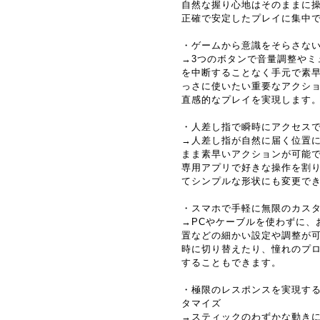
自然な握り心地はそのままに
正確で安定したプレイに集中
・ゲームから意識をそらさない、
→3つのボタンで音量調整やミ
を中断することなく手元で素早
っさに使いたい重要なアクシ
直感的なプレイを実現します
・人差し指で瞬時にアクセス
→人差し指が自然に届く位置
まま素早いアクションが可能
専用アプリで好きな操作を割
てシンプルな形状にも変更で
・スマホで手軽に無限のカス
→PCやケーブルを使わずに、
置などの細かい設定や調整が
時に切り替えたり、憧れのプ
することもできます。
・極限のレスポンスを実現する
タマイズ
→スティックのわずかな動き