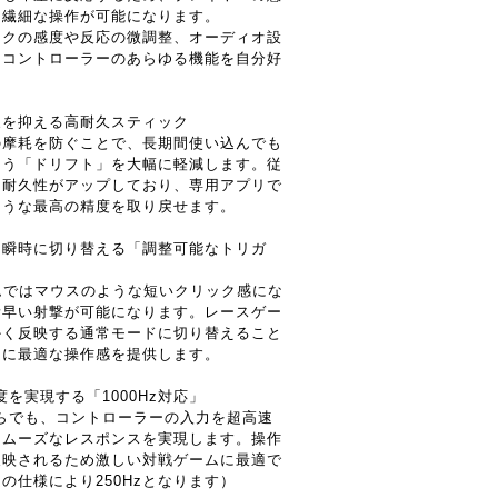
り繊細な操作が可能になります。
ックの感度や反応の微調整、オーディオ設
、コントローラーのあらゆる機能を自分好
象を抑える高耐久スティック
の摩耗を防ぐことで、長期間使い込んでも
まう「ドリフト」を大幅に軽減します。従
に耐久性がアップしており、専用アプリで
ような最高の精度を取り戻せます。
を瞬時に切り替える「調整可能なトリガ
ムではマウスのような短いクリック感にな
素早い射撃が可能になります。レースゲー
かく反映する通常モードに切り替えること
ムに最適な操作感を提供します。
を実現する「1000Hz対応」
らでも、コントローラーの入力を超高速
スムーズなレスポンスを実現します。操作
反映されるため激しい対戦ゲームに最適で
の仕様により250Hzとなります）