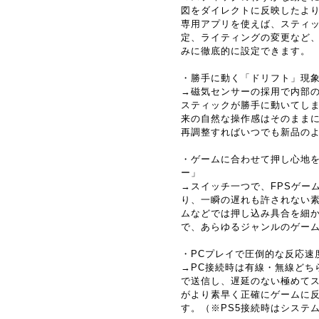
図をダイレクトに反映したよ
専用アプリを使えば、スティ
定、ライティングの変更など
みに徹底的に設定できます。
・勝手に動く「ドリフト」現
→磁気センサーの採用で内部
スティックが勝手に動いてし
来の自然な操作感はそのまま
再調整すればいつでも新品の
・ゲームに合わせて押し心地
ー」
→スイッチ一つで、FPSゲー
り、一瞬の遅れも許されない
ムなどでは押し込み具合を細
で、あらゆるジャンルのゲー
・PCプレイで圧倒的な反応速度
→PC接続時は有線・無線どち
で送信し、遅延のない極めて
がより素早く正確にゲームに
す。（※PS5接続時はシステム