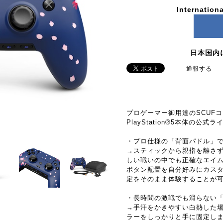
Internationa
日本国内
通報する
プロゲーマー御用達のSCUF
PlayStation®5本体の公
・プロ仕様の「背面パドル」
→スティックから親指を離さ
しい戦いの中でも正確なエイ
ボタン配置を自分好みにカス
定をそのまま体験することが
・長時間の激戦でも滑らない
→手汗をかきやすい白熱した
ラーをしっかりと手に固定し