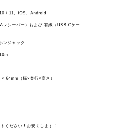
 / 11、iOS、Android
-Aレシーバー）および 有線（USB-Cケー
ヤホンジャック
10m
mm × 64mm（幅×奥行×高さ）
）
ントください！お安くします！