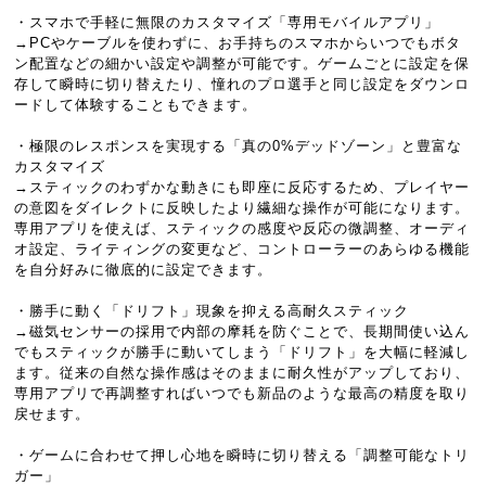
・スマホで手軽に無限のカスタマイズ「専用モバイルアプリ」
→PCやケーブルを使わずに、お手持ちのスマホからいつでもボタ
ン配置などの細かい設定や調整が可能です。ゲームごとに設定を保
存して瞬時に切り替えたり、憧れのプロ選手と同じ設定をダウンロ
ードして体験することもできます。
・極限のレスポンスを実現する「真の0%デッドゾーン」と豊富な
カスタマイズ
→スティックのわずかな動きにも即座に反応するため、プレイヤー
の意図をダイレクトに反映したより繊細な操作が可能になります。
専用アプリを使えば、スティックの感度や反応の微調整、オーディ
オ設定、ライティングの変更など、コントローラーのあらゆる機能
を自分好みに徹底的に設定できます。
・勝手に動く「ドリフト」現象を抑える高耐久スティック
→磁気センサーの採用で内部の摩耗を防ぐことで、長期間使い込ん
でもスティックが勝手に動いてしまう「ドリフト」を大幅に軽減し
ます。従来の自然な操作感はそのままに耐久性がアップしており、
専用アプリで再調整すればいつでも新品のような最高の精度を取り
戻せます。
・ゲームに合わせて押し心地を瞬時に切り替える「調整可能なトリ
ガー」