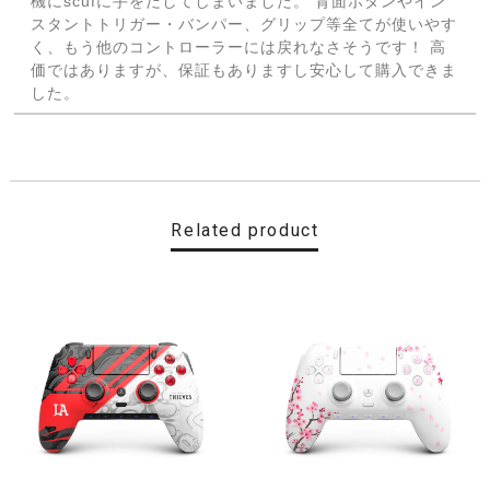
機にscufに手をだしてしまいました。 背面ボタンやイン
スタントトリガー・バンパー、グリップ等全てが使いやす
く、もう他のコントローラーには戻れなさそうです！ 高
価ではありますが、保証もありますし安心して購入できま
した。
【Cherry Blossom】 SCUF REFLEX FPS スカフ リフレックス エフピーエス
取り寄せ（3-4週間）
2022/11/19
Related product
最高です
【CDL】 SCUF REFLEX FPS スカフ リフレックス エフピーエス
即日発送
2022/11/16
便利ですね ありがとうございました