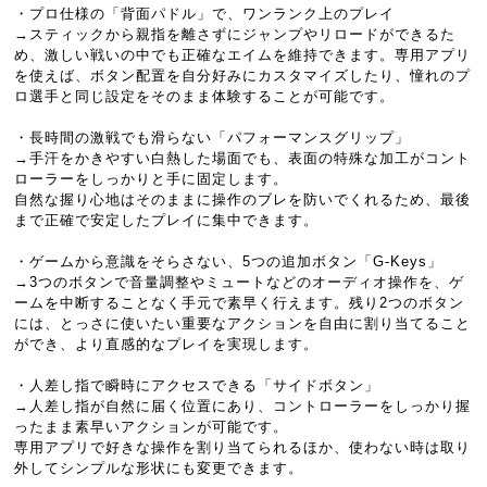
・プロ仕様の「背面パドル」で、ワンランク上のプレイ
→スティックから親指を離さずにジャンプやリロードができるた
め、激しい戦いの中でも正確なエイムを維持できます。専用アプリ
を使えば、ボタン配置を自分好みにカスタマイズしたり、憧れのプ
ロ選手と同じ設定をそのまま体験することが可能です。
・長時間の激戦でも滑らない「パフォーマンスグリップ」
→手汗をかきやすい白熱した場面でも、表面の特殊な加工がコント
ローラーをしっかりと手に固定します。
自然な握り心地はそのままに操作のブレを防いでくれるため、最後
まで正確で安定したプレイに集中できます。
・ゲームから意識をそらさない、5つの追加ボタン「G-Keys」
→3つのボタンで音量調整やミュートなどのオーディオ操作を、ゲ
ームを中断することなく手元で素早く行えます。残り2つのボタン
には、とっさに使いたい重要なアクションを自由に割り当てること
ができ、より直感的なプレイを実現します。
・人差し指で瞬時にアクセスできる「サイドボタン」
→人差し指が自然に届く位置にあり、コントローラーをしっかり握
ったまま素早いアクションが可能です。
専用アプリで好きな操作を割り当てられるほか、使わない時は取り
外してシンプルな形状にも変更できます。