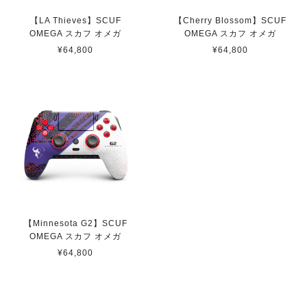
【Black】 SCUF REFLEX FPS スカフ リフレックス エフピーエス
【LA Thieves】SCUF
【Cherry Blossom】SCUF
取り寄せ（3-4週間）
OMEGA スカフ オメガ
OMEGA スカフ オメガ
2022/11/13
¥64,800
¥64,800
ps5 カスタムコントローラーの中で最上位である本商品は
輸入品となり高額な商品です。 他のショップ等も色々調
べましたが、ここのショップが最も安価でした。また、問
い合わせからのご返信、商品の発送もスピーディーで非常
に嬉しく思っています。 不具合の際は修理も受け付けて
くれると言う事で、今後も安心して使用出来ます。 かな
り良心的なショップだと思います。
SCUF INSTINCT 凹型ショートスティック
即日発送
【Minnesota G2】SCUF
2022/05/24
OMEGA スカフ オメガ
¥64,800
【 Toronto Ultra 】 Scuf Prestige スカフ プレステージ
取り寄せ
2021/08/06