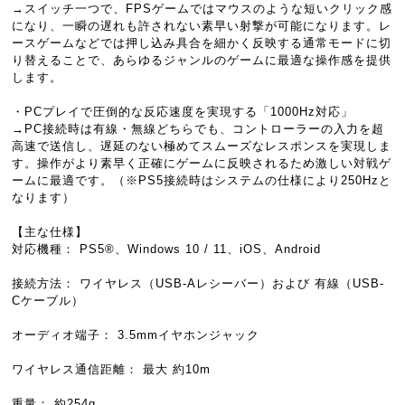
→スイッチ一つで、FPSゲームではマウスのような短いクリック感
になり、一瞬の遅れも許されない素早い射撃が可能になります。レ
ースゲームなどでは押し込み具合を細かく反映する通常モードに切
り替えることで、あらゆるジャンルのゲームに最適な操作感を提供
します。
・PCプレイで圧倒的な反応速度を実現する「1000Hz対応」
→PC接続時は有線・無線どちらでも、コントローラーの入力を超
高速で送信し、遅延のない極めてスムーズなレスポンスを実現しま
す。操作がより素早く正確にゲームに反映されるため激しい対戦ゲ
ームに最適です。（※PS5接続時はシステムの仕様により250Hzと
なります）
【主な仕様】
対応機種： PS5®、Windows 10 / 11、iOS、Android
接続方法： ワイヤレス（USB-Aレシーバー）および 有線（USB-
Cケーブル）
オーディオ端子： 3.5mmイヤホンジャック
ワイヤレス通信距離： 最大 約10m
重量： 約254g