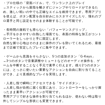
・プロ仕様の「背面パドル」で、ワンランク上のプレイ
→スティックから親指を離さずにジャンプやリロードができるた
め、激しい戦いの中でも正確なエイムを維持できます。専用アプリ
を使えば、ボタン配置を自分好みにカスタマイズしたり、憧れのプ
ロ選手と同じ設定をそのまま体験することが可能です。
・長時間の激戦でも滑らない「パフォーマンスグリップ」
→手汗をかきやすい白熱した場面でも、表面の特殊な加工がコント
ローラーをしっかりと手に固定します。
自然な握り心地はそのままに操作のブレを防いでくれるため、最後
まで正確で安定したプレイに集中できます。
・ゲームから意識をそらさない、5つの追加ボタン「G-Keys」
→3つのボタンで音量調整やミュートなどのオーディオ操作を、ゲ
ームを中断することなく手元で素早く行えます。残り2つのボタン
には、とっさに使いたい重要なアクションを自由に割り当てること
ができ、より直感的なプレイを実現します。
・人差し指で瞬時にアクセスできる「サイドボタン」
→人差し指が自然に届く位置にあり、コントローラーをしっかり握
ったまま素早いアクションが可能です。
専用アプリで好きな操作を割り当てられるほか、使わない時は取り
外してシンプルな形状にも変更できます。