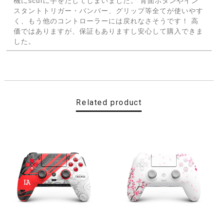
機にscufに手をだしてしまいました。 背面ボタンやイン
スタントトリガー・バンパー、グリップ等全てが使いやす
く、もう他のコントローラーには戻れなさそうです！ 高
価ではありますが、保証もありますし安心して購入できま
した。
【Cherry Blossom】 SCUF REFLEX FPS スカフ リフレックス エフピーエス
取り寄せ（3-4週間）
2022/11/19
Related product
最高です
【CDL】 SCUF REFLEX FPS スカフ リフレックス エフピーエス
即日発送
2022/11/16
便利ですね ありがとうございました