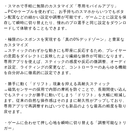
・スマホで手軽に無限のカスタマイズ「専用モバイルアプリ」
→PCやケーブルを使わずに、お手持ちのスマホからいつでもボタ
ン配置などの細かい設定や調整が可能です。ゲームごとに設定を保
存して瞬時に切り替えたり、憧れのプロ選手と同じ設定をダウンロ
ードして体験することもできます。
・極限のレスポンスを実現する「真の0%デッドゾーン」と豊富な
カスタマイズ
→スティックのわずかな動きにも即座に反応するため、プレイヤー
の意図をダイレクトに反映したより繊細な操作が可能になります。
専用アプリを使えば、スティックの感度や反応の微調整、オーディ
オ設定、ライティングの変更など、コントローラーのあらゆる機能
を自分好みに徹底的に設定できます。
・勝手に動く「ドリフト」現象を抑える高耐久スティック
→磁気センサーの採用で内部の摩耗を防ぐことで、長期間使い込ん
でもスティックが勝手に動いてしまう「ドリフト」を大幅に軽減し
ます。従来の自然な操作感はそのままに耐久性がアップしており、
専用アプリで再調整すればいつでも新品のような最高の精度を取り
戻せます。
・ゲームに合わせて押し心地を瞬時に切り替える「調整可能なトリ
ガー」