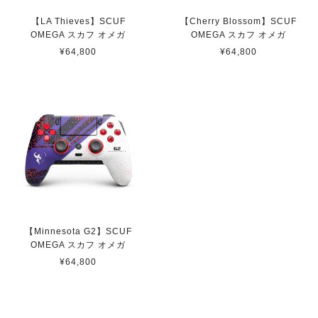
【Black】 SCUF REFLEX FPS スカフ リフレックス エフピーエス
【LA Thieves】SCUF
【Cherry Blossom】SCUF
取り寄せ（3-4週間）
OMEGA スカフ オメガ
OMEGA スカフ オメガ
2022/11/13
¥64,800
¥64,800
ps5 カスタムコントローラーの中で最上位である本商品は
輸入品となり高額な商品です。 他のショップ等も色々調
べましたが、ここのショップが最も安価でした。また、問
い合わせからのご返信、商品の発送もスピーディーで非常
に嬉しく思っています。 不具合の際は修理も受け付けて
くれると言う事で、今後も安心して使用出来ます。 かな
り良心的なショップだと思います。
SCUF INSTINCT 凹型ショートスティック
即日発送
【Minnesota G2】SCUF
2022/05/24
OMEGA スカフ オメガ
¥64,800
【 Toronto Ultra 】 Scuf Prestige スカフ プレステージ
取り寄せ
2021/08/06