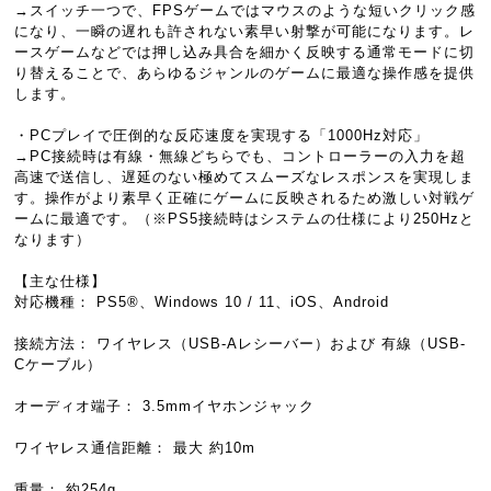
→スイッチ一つで、FPSゲームではマウスのような短いクリック感
になり、一瞬の遅れも許されない素早い射撃が可能になります。レ
ースゲームなどでは押し込み具合を細かく反映する通常モードに切
り替えることで、あらゆるジャンルのゲームに最適な操作感を提供
します。
・PCプレイで圧倒的な反応速度を実現する「1000Hz対応」
→PC接続時は有線・無線どちらでも、コントローラーの入力を超
高速で送信し、遅延のない極めてスムーズなレスポンスを実現しま
す。操作がより素早く正確にゲームに反映されるため激しい対戦ゲ
ームに最適です。（※PS5接続時はシステムの仕様により250Hzと
なります）
【主な仕様】
対応機種： PS5®、Windows 10 / 11、iOS、Android
接続方法： ワイヤレス（USB-Aレシーバー）および 有線（USB-
Cケーブル）
オーディオ端子： 3.5mmイヤホンジャック
ワイヤレス通信距離： 最大 約10m
重量： 約254g