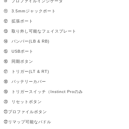
⑩
プロファイルインジケータ
⑪
3.5mm
ジャックポート
⑫
拡張ポート
⑬
取り外し可能なフェイスプレート
⑭
(LB & RB)
バンパー
⑮
USB
ポート
⑯
同期ボタン
⑰
(LT & RT)
トリガー
⑱
バッテリーカバー
⑲
Instinct Pro
トリガースイッチ（
のみ
⑳
リセットボタン
㉑プロファイルボタン
㉒リマップ可能なパドル