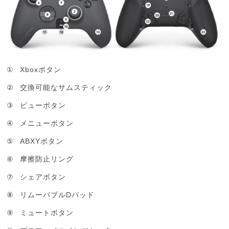
①
Xbox
ボタン
②
交換可能なサムスティック
③
ビューボタン
④
メニューボタン
⑤
ABXY
ボタン
⑥
摩擦防止リング
⑦
シェアボタン
⑧
D
リムーバブル
パッド
⑨
ミュートボタン