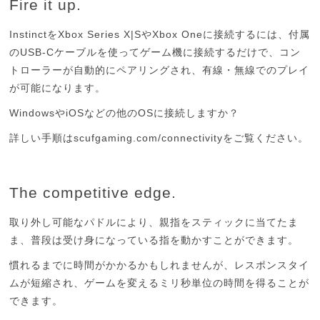
Fire it up.
Instinct
Xbox Series X|S
Xbox One
を
や
に接続するには、付属
USB-C
の
ケーブルを使ってゲーム機に接続するだけで、コン
トローラーが自動的にペアリングされ、有線・無線でのプレイ
が可能になります。
Windows
iOS
OS
や
などの他の
に接続しますか？
scufgaming.com/connectivity
詳しい手順は
をご覧ください。
The competitive edge.
取り外し可能なパドルにより、親指をスティックに当てたま
ま、普段は受け身になっている指を動かすことができます。
慣れるまでに時間がかかるかもしれませんが、レスポンスタイ
ムが短縮され、ゲームを変えるミリ秒単位の時間を得ることが
できます。