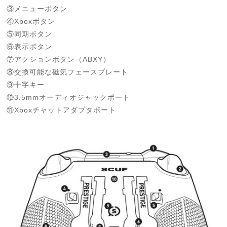
③メニューボタン
④Xboxボタン
⑤同期ボタン
⑥表示ボタン
⑦アクションボタン（ABXY）
⑧交換可能な磁気フェースプレート
⑨十字キー
⑩3.5mmオーディオジャックポート
⑪Xboxチャットアダプタポート