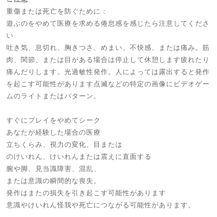
重傷または死亡を防ぐために：
遊ぶのをやめて医療を求める倦怠感を感じたら注意してくださ
い
吐き気、息切れ、胸きつさ、めまい、不快感、または痛み。筋
肉、関節、または目がある場合は停止して休憩します疲れたり
痛んだりします。光過敏性発作。人によっては露出すると発作
を起こす可能性があります点滅などの特定の画像にビデオゲー
ムのライトまたはパターン。
すぐにプレイをやめてシーク
あなたが経験した場合の医療
立ちくらみ、視力の変化、目または
のけいれん、けいれんまたは震えに直面する
腕や脚、見当識障害、混乱、
または意識の瞬間的な喪失。
発作はまたの損失を引き起こす可能性があります
意識やけいれん怪我や死亡につながる可能性があります。