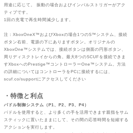
用途に応じて。 振動の場合およびインパルストリガーがアク
ティブです。
1回の充電で再生時間減少します。
注：XboxOneX™およびXboxの場合1つのS™システム、接続
ボタン右前、電源の下にありますボタン。オリジナルの
XboxOne™システムでは、接続ボタンは側面の円形ボタン、
周りディスクトレイからの角。最大8つのSCUFを接続できま
すXboxへのPrestige™コントローラーOne™システム。方法
の詳細についてはコントローラをPCに接続するには、
scuf.co/supportにアクセスしてください
・特徴と利点
パドル制御システム（P1、P2、P3、P4）
パドルを使用すると、より多くの手を活用できます親指をサム
スティックに置いたままにして、その間の応答時間を短縮する
アクションを実行します。