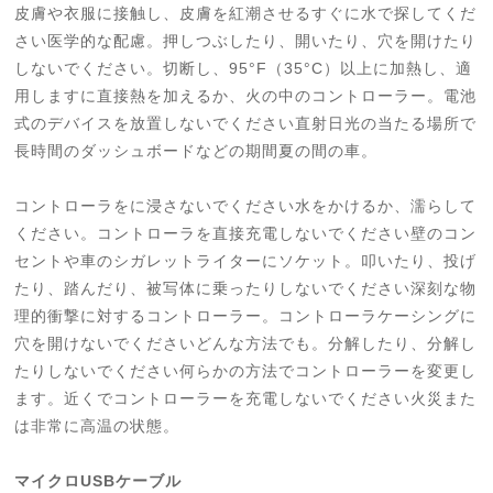
皮膚や衣服に接触し、皮膚を紅潮させるすぐに水で探してくだ
さい医学的な配慮。押しつぶしたり、開いたり、穴を開けたり
しないでください。切断し、95°F（35°C）以上に加熱し、適
用しますに直接熱を加えるか、火の中のコントローラー。電池
式のデバイスを放置しないでください直射日光の当たる場所で
長時間のダッシュボードなどの期間夏の間の車。
コントローラをに浸さないでください水をかけるか、濡らして
ください。コントローラを直接充電しないでください壁のコン
セントや車のシガレットライターにソケット。叩いたり、投げ
たり、踏んだり、被写体に乗ったりしないでください深刻な物
理的衝撃に対するコントローラー。コントローラケーシングに
穴を開けないでくださいどんな方法でも。分解したり、分解し
たりしないでください何らかの方法でコントローラーを変更し
ます。近くでコントローラーを充電しないでください火災また
は非常に高温の状態。
マイクロUSBケーブル