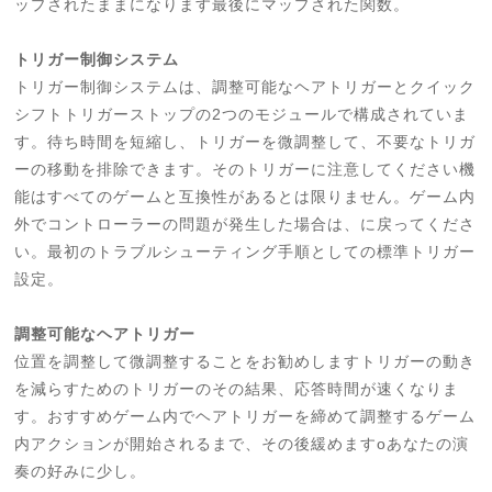
ップされたままになります最後にマップされた関数。
トリガー制御システム
トリガー制御システムは、調整可能なヘアトリガーとクイック
シフトトリガーストップの2つのモジュールで構成されていま
す。待ち時間を短縮し、トリガーを微調整して、不要なトリガ
ーの移動を排除できます。そのトリガーに注意してください機
能はすべてのゲームと互換性があるとは限りません。ゲーム内
外でコントローラーの問題が発生した場合は、に戻ってくださ
い。最初のトラブルシューティング手順としての標準トリガー
設定。
調整可能なヘアトリガー
位置を調整して微調整することをお勧めしますトリガーの動き
を減らすためのトリガーのその結果、応答時間が速くなりま
す。おすすめゲーム内でヘアトリガーを締めて調整するゲーム
内アクションが開始されるまで、その後緩めますoあなたの演
奏の好みに少し。