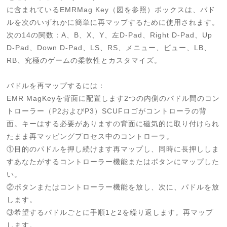
に含まれているEMRMag Key（図を参照）ボックスは、パド
ルを次のいずれかに簡単に再マップするために使用されます。
次の14の関数：A、B、X、Y、左D-Pad、Right D-Pad、Up
D-Pad、Down D-Pad、LS、RS、メニュー、ビュー、LB、
RB、究極のゲームの柔軟性とカスタマイズ。
パドルを再マップするには：
EMR MagKeyを背面に配置します2つの内側のパドル間のコン
トローラー（P2およびP3）SCUFロゴがコントローラの背
面。キーはする必要がありますの背面に磁気的に取り付けられ
たまま再マッピングプロセス中のコントローラ。
①目的のパドルを押し続けます再マップし、同時に長押ししま
すあなたがするコントローラー機能またはボタンにマップした
い。
②ボタンまたはコントローラー機能を放し、次に、パドルを放
します。
③希望するパドルごとに手順1と2を繰り返します。再マップ
します。