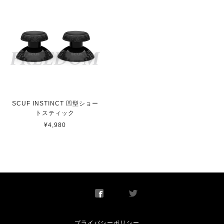
べましたが、ここのショップが最も安価でした。また、問
い合わせからのご返信、商品の発送もスピーディーで非常
に嬉しく思っています。 不具合の際は修理も受け付けて
くれると言う事で、今後も安心して使用出来ます。 かな
り良心的なショップだと思います。
SCUF INSTINCT 凹型ショートスティック
即日発送
SCUF INSTINCT 凹型ショー
2022/05/24
トスティック
¥4,980
【 Toronto Ultra 】 Scuf Prestige スカフ プレステージ
取り寄せ
2021/08/06
プライバシーポリシー